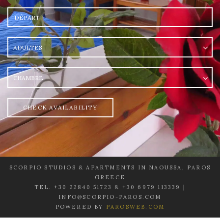
Départ
Adultes
chambre
CHECK AVAILABILITY
SCORPIO STUDIOS & APARTMENTS IN NAOUSSA, PAROS
GREECE
TEL. +30 22840 51723 & +30 6979 113339 |
INFO@SCORPIO-PAROS.COM
POWERED BY
PAROSWEB.COM