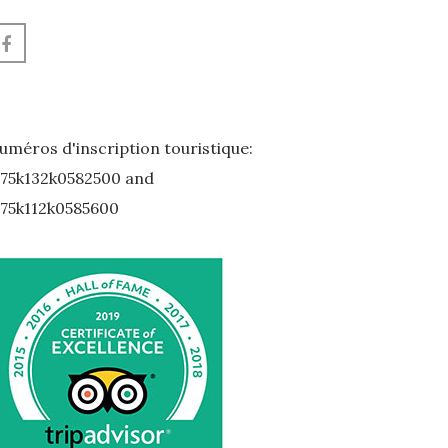
uméros d'inscription touristique:
175k132k0582500 and
175k112k0585600