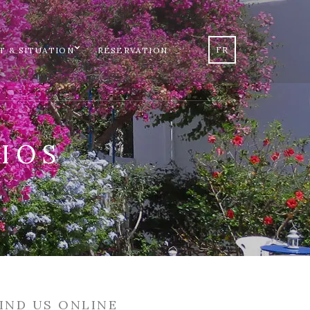
FR
T & SITUATION
RÉSERVATION
IOS
IND US ONLINE